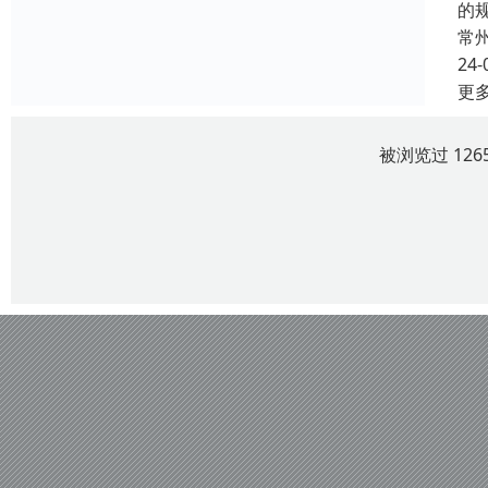
的
常
24-
更
被浏览过 12