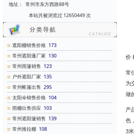
地址：
常州市东方西路88号
本站共被浏览过 12650449 次
遮阳棚销售价格
173
常州遮阳蓬厂家
130
价
常州雨篷销售
123
常
户外遮阳厂家
135
为
常州帐篷出售
295
做
太阳伞销售价格
104
雨棚出售供应
103
产
常州遮阳篷销售
139
色
常州推拉棚
108
3