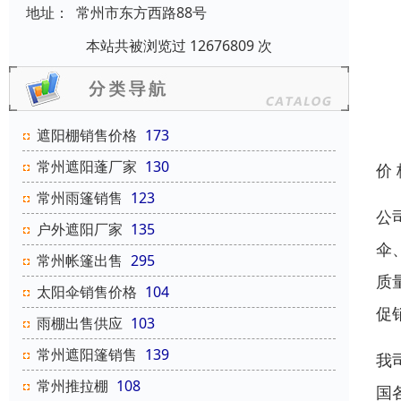
地址：
常州市东方西路88号
本站共被浏览过 12676809 次
遮阳棚销售价格
173
常州遮阳蓬厂家
130
价
常州雨篷销售
123
公
户外遮阳厂家
135
伞
常州帐篷出售
295
质
太阳伞销售价格
104
促
雨棚出售供应
103
常州遮阳篷销售
139
我
常州推拉棚
108
国