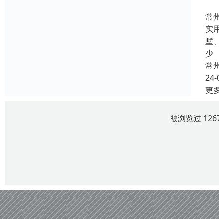
常
实
墅
少
常
24-
更
被浏览过 12