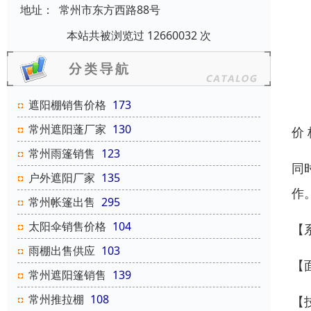
地址：
常州市东方西路88号
本站共被浏览过 12660032 次
遮阳棚销售价格
173
常州遮阳蓬厂家
130
价
常州雨篷销售
123
同
户外遮阳厂家
135
作
常州帐篷出售
295
太阳伞销售价格
104
【
雨棚出售供应
103
【
常州遮阳篷销售
139
常州推拉棚
108
【