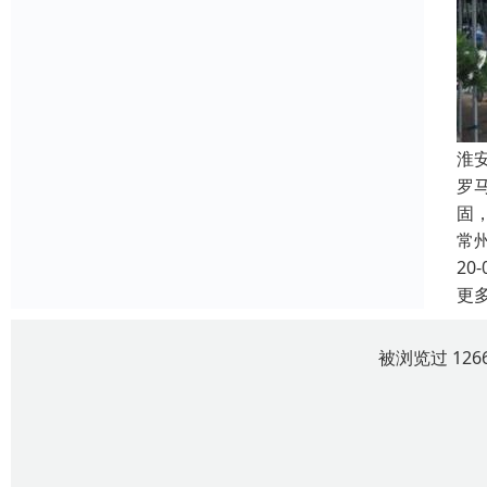
淮
罗
固
常
20-
更
被浏览过 12