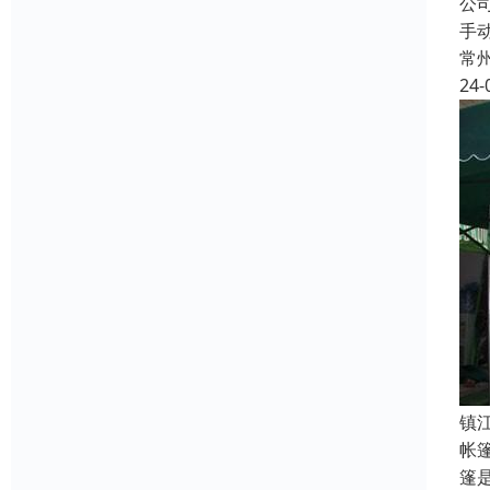
公
手
常
24-
镇
帐
篷