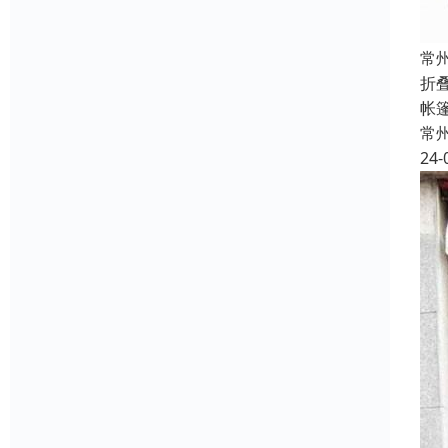
常
折叠
帐篷
常
24-