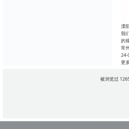
溧
我
的
常
24-
更
被浏览过 12