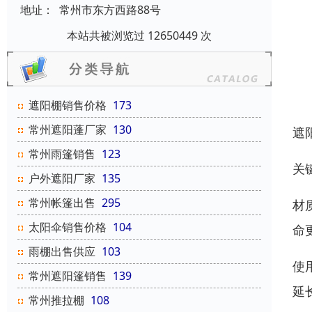
地址：
常州市东方西路88号
本站共被浏览过 12650449 次
遮阳棚销售价格
173
常州遮阳蓬厂家
130
遮
常州雨篷销售
123
关
户外遮阳厂家
135
常州帐篷出售
295
材
太阳伞销售价格
104
命
雨棚出售供应
103
使
常州遮阳篷销售
139
延长
常州推拉棚
108