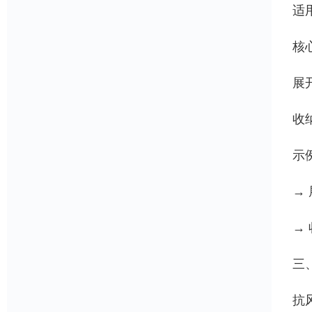
适
核
展
收
示例
→ 
→
三
抗