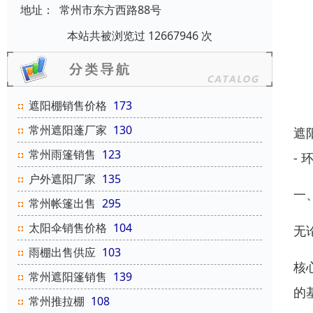
地址：
常州市东方西路88号
本站共被浏览过 12667946 次
遮阳棚销售价格
173
常州遮阳蓬厂家
130
遮
常州雨篷销售
123
-
户外遮阳厂家
135
一
常州帐篷出售
295
太阳伞销售价格
104
无
雨棚出售供应
103
核
常州遮阳篷销售
139
的
常州推拉棚
108