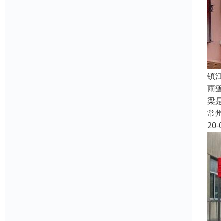
镇
雨
梁
常
20-