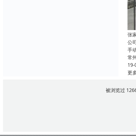
张
公
手
常
19-
更
被浏览过 12