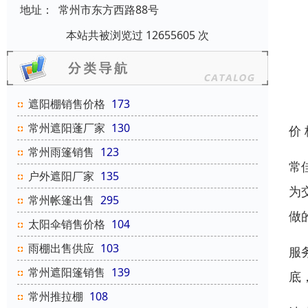
地址：
常州市东方西路88号
本站共被浏览过 12655605 次
遮阳棚销售价格
173
常州遮阳蓬厂家
130
价
常州雨篷销售
123
常
户外遮阳厂家
135
为
常州帐篷出售
295
做
太阳伞销售价格
104
雨棚出售供应
103
服
常州遮阳篷销售
139
底
常州推拉棚
108