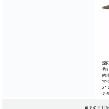
溧
我
的
常
24-
更
被浏览过 12