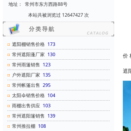
地址：
常州市东方西路88号
本站共被浏览过 12647427 次
遮阳棚销售价格
173
常州遮阳蓬厂家
130
价
常州雨篷销售
123
遮
户外遮阳厂家
135
常州帐篷出售
295
太阳伞销售价格
104
雨棚出售供应
103
常州遮阳篷销售
139
常州推拉棚
108